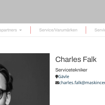
spartners
Service/Varumärken
Serv
Charles Falk
Servicetekniker
Gävle
charles.falk@maskinc