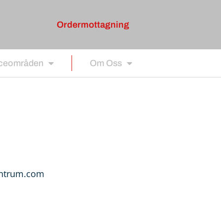
Ordermottagning
iceområden
Om Oss
entrum.com