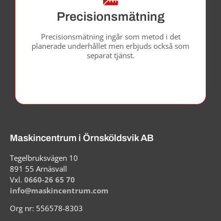
Precisionsmätning
Precisionsmätning ingår som metod i det
planerade underhållet men erbjuds också som
separat tjänst.
Maskincentrum i Örnsköldsvik AB
Tegelbruksvägen 10
891 55 Arnäsvall
Vxl.
0660-26 65 70
info@maskincentrum.com
Org nr: 556578-8303