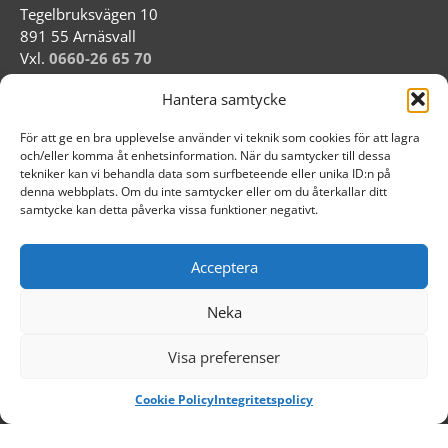
Tegelbruksvägen 10
891 55 Arnäsvall
Vxl.
0660-26 65 70
info@maskincentrum.com
Hantera samtycke
Org nr: 556578-8303
För att ge en bra upplevelse använder vi teknik som cookies för att lagra
och/eller komma åt enhetsinformation. När du samtycker till dessa
Länkar
tekniker kan vi behandla data som surfbeteende eller unika ID:n på
denna webbplats. Om du inte samtycker eller om du återkallar ditt
samtycke kan detta påverka vissa funktioner negativt.
Samarbetspartners
Om oss
Nyheter
Acceptera
Integritetspolicy
Neka
Cookiepolicy
Visa preferenser
Cookie Policy
Integritetspolicy